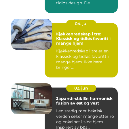
tidløs design. De...
04. jul
Kjøkkenredskap i tre:
Klassisk og tidløs favoritt i
mange hjem
Kjøkkenredskap i tre er en
klassisk og tidløs favoritt i
mange hjem. Ikke bare
bringer...
02. jun
Japandi-stil: En harmonisk
fusjon av øst og vest
I en stadig mer hektisk
verden søker mange etter ro
og enkelhet i sine hjem.
Inspirert av b&a...