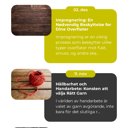
02. des
Impregnering: En
Nødvendig Beskyttelse for
Dine Overflater
Impregnering er en viktig
prosess som beskytter ulike
typer overflater mot fukt,
smuss, og andre ska...
11. nov
Hållbarhet och
Handarbete: Konsten att
välja Rätt Garn
I världen av handarbete är
valet av garn avgörande, inte
bara för det slutliga r...