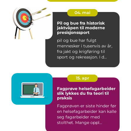
04. mai
Pil og bue fra historisk
jaktvåpen til moderne
presisjonssport
pil og bue har fulgt
mennesker i tusenvis av år,
fra jakt og krigføring til
sport og rekreasjon. I d...
15. apr
Fagprøve helsefagarbeider
slik lykkes du fra teori til
praksis
Fagprøven er siste hinder før
en helsefagarbeider kan kalle
seg fagarbeider med
stolthet. Mange oppl...