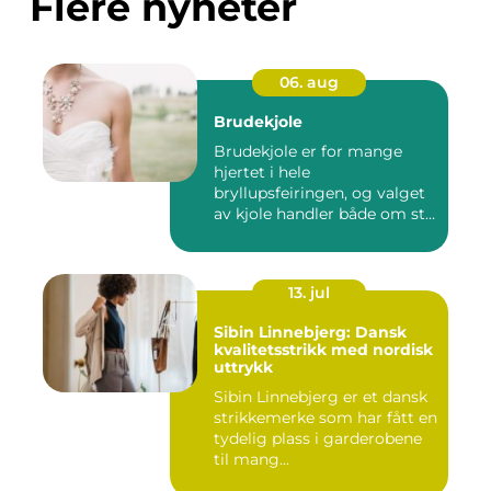
Flere nyheter
06. aug
Brudekjole
Brudekjole er for mange
hjertet i hele
bryllupsfeiringen, og valget
av kjole handler både om stil,
p...
13. jul
Sibin Linnebjerg: Dansk
kvalitetsstrikk med nordisk
uttrykk
Sibin Linnebjerg er et dansk
strikkemerke som har fått en
tydelig plass i garderobene
til mang...