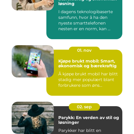
løsning
I dagens teknologibaserte
samfunn, hvor å ha den
nyeste smarttelefonen
nesten er en norm, kan ...
01. nov
Kjøpe brukt mobil: Smart,
økonomisk og bærekraftig
Å kjøpe brukt mobil har blitt
stadig mer populært blant
forbrukere som øns...
02. sep
Parykk: En verden av stil og
løsninger
Parykker har blitt en