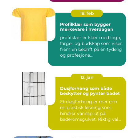
18. feb
Profilklær som bygger
merkevare i hverdagen
profilklær er klær med logo,
farger og budskap som viser
frem en bedrift på en tydelig
og profesjone...
12. jan
Dusjforheng som både
beskytter og pynter badet
Et dusjforheng er mer enn
en praktisk løsning som
hindrer vannsprut på
baderomsgulvet. Riktig valg
a...