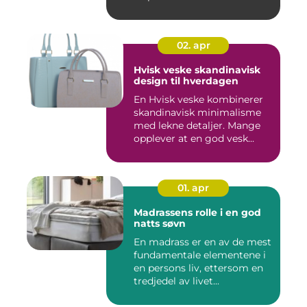
02. apr
Hvisk veske skandinavisk
design til hverdagen
En Hvisk veske kombinerer
skandinavisk minimalisme
med lekne detaljer. Mange
opplever at en god vesk...
01. apr
Madrassens rolle i en god
natts søvn
En madrass er en av de mest
fundamentale elementene i
en persons liv, ettersom en
tredjedel av livet...