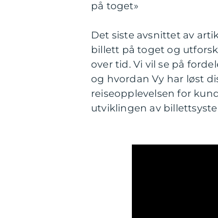
på toget»
Det siste avsnittet av arti
billett på toget og utfor
over tid. Vi vil se på ford
og hvordan Vy har løst di
reiseopplevelsen for kunde
utviklingen av billettsys