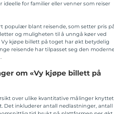
 ideelle for familier eller venner som reiser
rt populær blant reisende, som setter pris p
lletter og muligheten til å unngå køer ved
 Vy kjøpe billett på toget har økt betydelig
nge reisende har tilpasset seg den modern
.
nger om «Vy kjøpe billett på
rsikt over ulike kvantitative målinger knyttet
et. Det inkluderer antall nedlastninger, antall
omsnittlig tid brukt på plattformen per økt