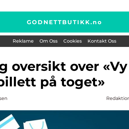
GODNETTBUTIKK.
no
Reklame
Om Oss
Cookies
Kontakt Oss
billett på toget»
sen
Redaktio