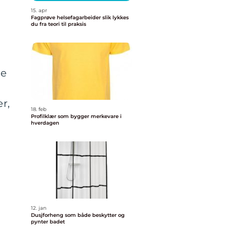
15. apr
Fagprøve helsefagarbeider slik lykkes
du fra teori til praksis
ne
r,
18. feb
Profilklær som bygger merkevare i
hverdagen
12. jan
Dusjforheng som både beskytter og
pynter badet