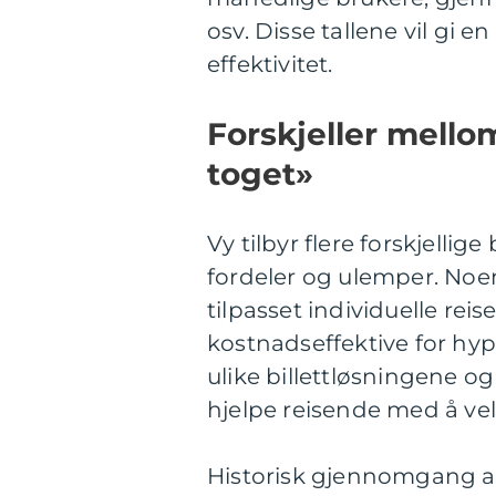
osv. Disse tallene vil gi e
effektivitet.
Forskjeller mellom
toget»
Vy tilbyr flere forskjellig
fordeler og ulemper. Noen
tilpasset individuelle r
kostnadseffektive for hypp
ulike billettløsningene og
hjelpe reisende med å ve
Historisk gjennomgang av