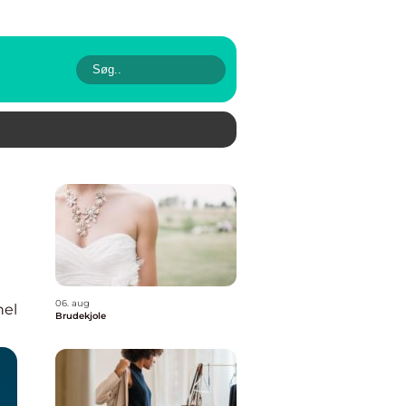
06. aug
nel
Brudekjole