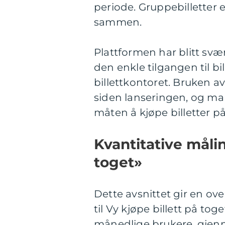
periode. Gruppebilletter er
sammen.
Plattformen har blitt svæ
den enkle tilgangen til bi
billettkontoret. Bruken av
siden lanseringen, og ma
måten å kjøpe billetter på
Kvantitative måli
toget»
Dette avsnittet gir en ove
til Vy kjøpe billett på tog
månedlige brukere, gjenn