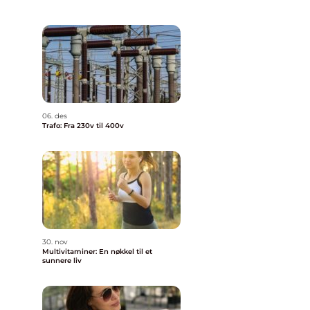
06. des
Trafo: Fra 230v til 400v
30. nov
Multivitaminer: En nøkkel til et
sunnere liv