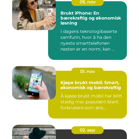
05. nov
Brukt iPhone: En
bærekraftig og økonomisk
løsning
I dagens teknologibaserte
samfunn, hvor å ha den
nyeste smarttelefonen
nesten er en norm, kan ...
01. nov
Kjøpe brukt mobil: Smart,
økonomisk og bærekraftig
Å kjøpe brukt mobil har blitt
stadig mer populært blant
forbrukere som øns...
02. sep