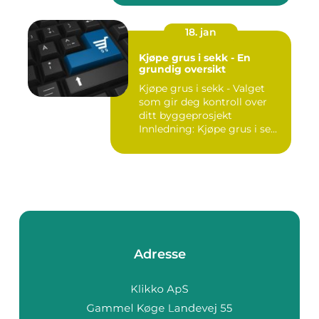
18. jan
Kjøpe grus i sekk - En
grundig oversikt
Kjøpe grus i sekk - Valget
som gir deg kontroll over
ditt byggeprosjekt
Innledning: Kjøpe grus i se...
Adresse