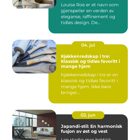
Louise Roe er et navn som
gjenspeiler en verden av
eleganse, raffinement og
tidløs design. De...
04. jul
Kjøkkenredskap i tre:
Klassisk og tidløs favoritt i
mange hjem
Kjøkkenredskap i tre er en
klassisk og tidløs favoritt i
mange hjem. Ikke bare
bringer...
02. jun
Japandi-stil: En harmonisk
fusjon av øst og vest
I en stadig mer hektisk