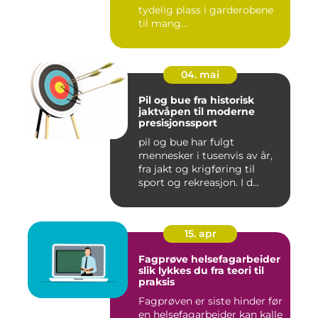
tydelig plass i garderobene
til mang...
04. mai
Pil og bue fra historisk
jaktvåpen til moderne
presisjonssport
pil og bue har fulgt
mennesker i tusenvis av år,
fra jakt og krigføring til
sport og rekreasjon. I d...
15. apr
Fagprøve helsefagarbeider
slik lykkes du fra teori til
praksis
Fagprøven er siste hinder før
en helsefagarbeider kan kalle