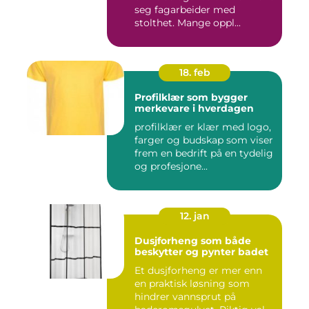
seg fagarbeider med
stolthet. Mange oppl...
18. feb
Profilklær som bygger
merkevare i hverdagen
profilklær er klær med logo,
farger og budskap som viser
frem en bedrift på en tydelig
og profesjone...
12. jan
Dusjforheng som både
beskytter og pynter badet
Et dusjforheng er mer enn
en praktisk løsning som
hindrer vannsprut på