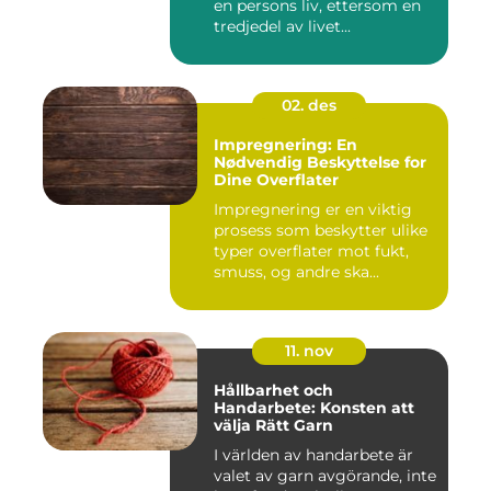
en persons liv, ettersom en
tredjedel av livet...
02. des
Impregnering: En
Nødvendig Beskyttelse for
Dine Overflater
Impregnering er en viktig
prosess som beskytter ulike
typer overflater mot fukt,
smuss, og andre ska...
11. nov
Hållbarhet och
Handarbete: Konsten att
välja Rätt Garn
I världen av handarbete är
valet av garn avgörande, inte