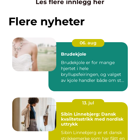
Les flere innlegg her
Flere nyheter
06. aug
Brudekjole
Brudekjole er for mange
hjertet i hele
bryllupsfeiringen, og valget
av kjole handler både om stil,
p...
13. jul
Sibin Linnebjerg: Dansk
kvalitetsstrikk med nordisk
uttrykk
Sibin Linnebjerg er et dansk
strikkemerke som har fått en