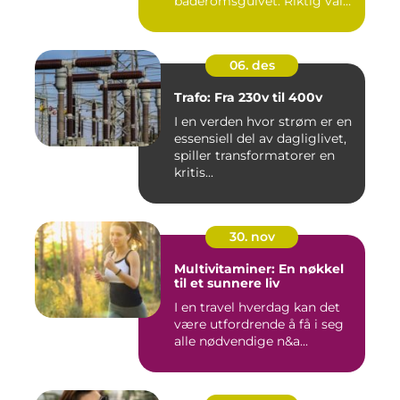
baderomsgulvet. Riktig valg
a...
06. des
Trafo: Fra 230v til 400v
I en verden hvor strøm er en
essensiell del av dagliglivet,
spiller transformatorer en
kritis...
30. nov
Multivitaminer: En nøkkel
til et sunnere liv
I en travel hverdag kan det
være utfordrende å få i seg
alle nødvendige n&a...