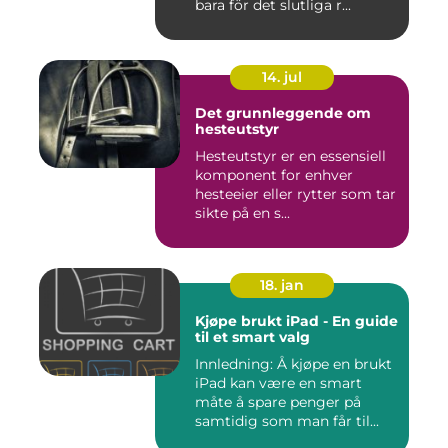
bara för det slutliga r...
14. jul
Det grunnleggende om
hesteutstyr
Hesteutstyr er en essensiell
komponent for enhver
hesteeier eller rytter som tar
sikte på en s...
18. jan
Kjøpe brukt iPad - En guide
til et smart valg
Innledning: Å kjøpe en brukt
iPad kan være en smart
måte å spare penger på
samtidig som man får til...