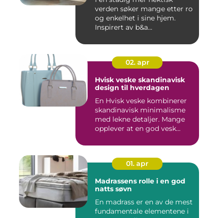
verden søker mange etter ro
og enkelhet i sine hjem.
Inspirert av b&a...
02. apr
Hvisk veske skandinavisk
design til hverdagen
En Hvisk veske kombinerer
skandinavisk minimalisme
med lekne detaljer. Mange
opplever at en god vesk...
01. apr
Madrassens rolle i en god
natts søvn
En madrass er en av de mest
fundamentale elementene i