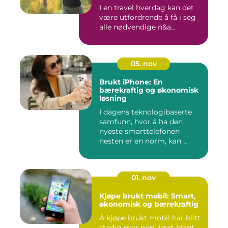
I en travel hverdag kan det
være utfordrende å få i seg
alle nødvendige n&a...
05. nov
Brukt iPhone: En
bærekraftig og økonomisk
løsning
I dagens teknologibaserte
samfunn, hvor å ha den
nyeste smarttelefonen
nesten er en norm, kan ...
01. nov
Kjøpe brukt mobil: Smart,
økonomisk og bærekraftig
Å kjøpe brukt mobil har blitt
stadig mer populært blant