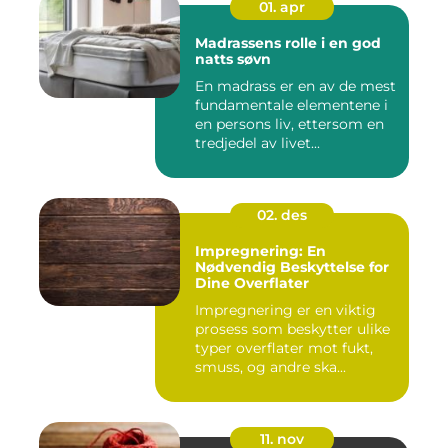
01. apr
Madrassens rolle i en god
natts søvn
En madrass er en av de mest
fundamentale elementene i
en persons liv, ettersom en
tredjedel av livet...
02. des
Impregnering: En
Nødvendig Beskyttelse for
Dine Overflater
Impregnering er en viktig
prosess som beskytter ulike
typer overflater mot fukt,
smuss, og andre ska...
11. nov