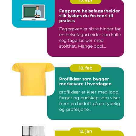
Fagprøve helsefagarbeider
slik lykkes du fra teori til
praksis
Fagprøven er siste hinder før
en helsefagarbeider kan kalle
seg fagarbeider med
stolthet. Mange oppl...
18. feb
Profilklær som bygger
merkevare i hverdagen
profilklær er klær med logo,
farger og budskap som viser
frem en bedrift på en tydelig
og profesjone...
12. jan