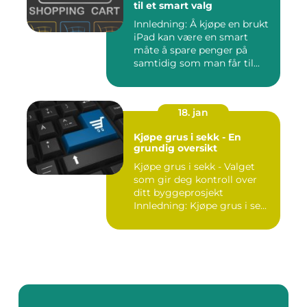
til et smart valg
Innledning: Å kjøpe en brukt
iPad kan være en smart
måte å spare penger på
samtidig som man får til...
18. jan
Kjøpe grus i sekk - En
grundig oversikt
Kjøpe grus i sekk - Valget
som gir deg kontroll over
ditt byggeprosjekt
Innledning: Kjøpe grus i se...