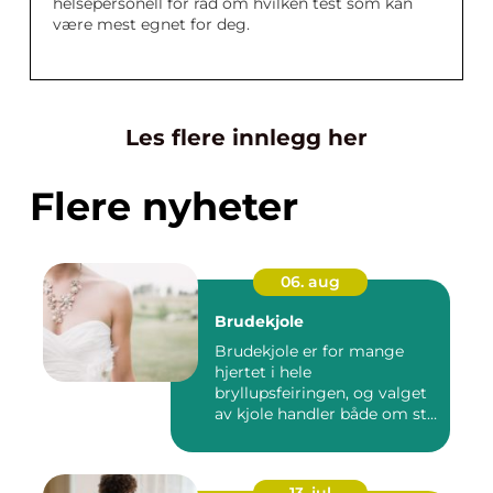
helsepersonell for råd om hvilken test som kan
være mest egnet for deg.
Les flere innlegg her
Flere nyheter
06. aug
Brudekjole
Brudekjole er for mange
hjertet i hele
bryllupsfeiringen, og valget
av kjole handler både om stil,
p...
13. jul