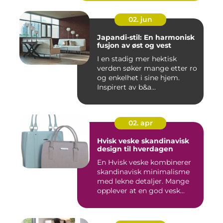
02. jun
Japandi-stil: En harmonisk
fusjon av øst og vest
I en stadig mer hektisk
verden søker mange etter ro
og enkelhet i sine hjem.
Inspirert av b&a...
02. apr
Hvisk veske skandinavisk
design til hverdagen
En Hvisk veske kombinerer
skandinavisk minimalisme
med lekne detaljer. Mange
opplever at en god vesk...