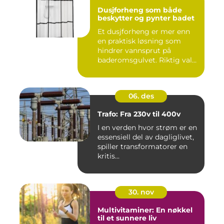
Dusjforheng som både
beskytter og pynter badet
Et dusjforheng er mer enn
en praktisk løsning som
hindrer vannsprut på
baderomsgulvet. Riktig valg
a...
06. des
Trafo: Fra 230v til 400v
I en verden hvor strøm er en
essensiell del av dagliglivet,
spiller transformatorer en
kritis...
30. nov
Multivitaminer: En nøkkel
til et sunnere liv