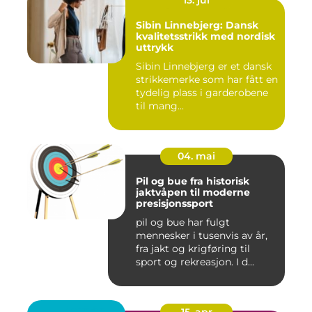
Sibin Linnebjerg: Dansk
kvalitetsstrikk med nordisk
uttrykk
Sibin Linnebjerg er et dansk
strikkemerke som har fått en
tydelig plass i garderobene
til mang...
04. mai
Pil og bue fra historisk
jaktvåpen til moderne
presisjonssport
pil og bue har fulgt
mennesker i tusenvis av år,
fra jakt og krigføring til
sport og rekreasjon. I d...
15. apr