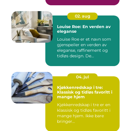
02. aug
Louise Roe: En verden av
eleganse
Louise Roe er et navn som
gjenspeiler en verden av
eleganse, raffinement og
tidløs design. De...
04. jul
Kjøkkenredskap i tre:
Klassisk og tidløs favoritt i
mange hjem
Kjøkkenredskap i tre er en
klassisk og tidløs favoritt i
mange hjem. Ikke bare
bringer...