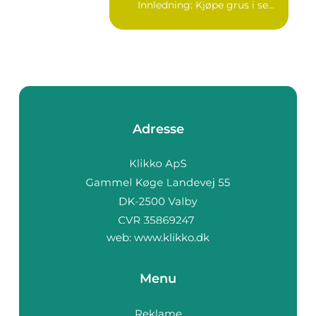
Innledning: Kjøpe grus i se...
Adresse
web:
www.klikko.dk
Menu
Reklame