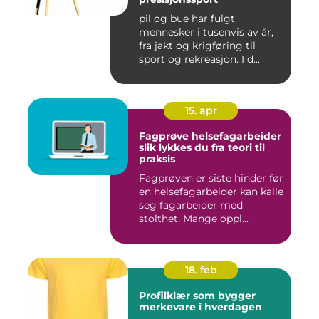
pil og bue har fulgt
mennesker i tusenvis av år,
fra jakt og krigføring til
sport og rekreasjon. I d...
15. apr
Fagprøve helsefagarbeider
slik lykkes du fra teori til
praksis
Fagprøven er siste hinder før
en helsefagarbeider kan kalle
seg fagarbeider med
stolthet. Mange oppl...
18. feb
Profilklær som bygger
merkevare i hverdagen