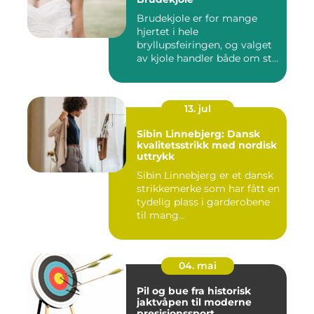
Brudekjole er for mange
hjertet i hele
bryllupsfeiringen, og valget
av kjole handler både om stil,
p...
13. jul
Sibin Linnebjerg: Dansk
kvalitetsstrikk med nordisk
uttrykk
Sibin Linnebjerg er et dansk
strikkemerke som har fått en
tydelig plass i garderobene
til mang...
04. mai
Pil og bue fra historisk
jaktvåpen til moderne
presisjonssport