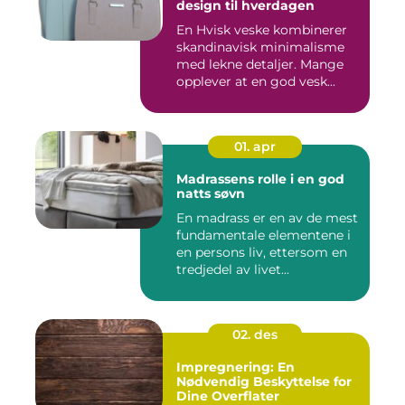
design til hverdagen
En Hvisk veske kombinerer
skandinavisk minimalisme
med lekne detaljer. Mange
opplever at en god vesk...
01. apr
Madrassens rolle i en god
natts søvn
En madrass er en av de mest
fundamentale elementene i
en persons liv, ettersom en
tredjedel av livet...
02. des
Impregnering: En
Nødvendig Beskyttelse for
Dine Overflater