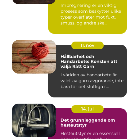
Impregnering er en viktig
prosess som beskytter ulike
typer overflater mot fukt,
smuss, og andre ska...
11. nov
Hållbarhet och
Handarbete: Konsten att
välja Rätt Garn
I världen av handarbete är
valet av garn avgörande, inte
bara för det slutliga r...
14. jul
Det grunnleggende om
hesteutstyr
Hesteutstyr er en essensiell