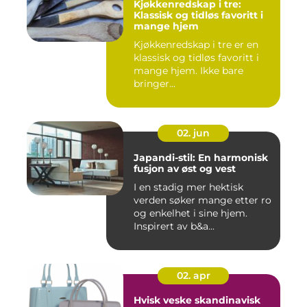
Kjøkkenredskap i tre:
Klassisk og tidløs favoritt i
mange hjem
Kjøkkenredskap i tre er en
klassisk og tidløs favoritt i
mange hjem. Ikke bare
bringer...
02. jun
Japandi-stil: En harmonisk
fusjon av øst og vest
I en stadig mer hektisk
verden søker mange etter ro
og enkelhet i sine hjem.
Inspirert av b&a...
02. apr
Hvisk veske skandinavisk