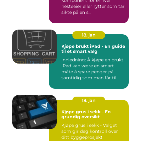
komponent for enhver
hesteeier eller rytter som tar
sikte på en s...
18. jan
Kjøpe brukt iPad - En guide
til et smart valg
Innledning: Å kjøpe en brukt
iPad kan være en smart
måte å spare penger på
samtidig som man får til...
18. jan
Kjøpe grus i sekk - En
grundig oversikt
Kjøpe grus i sekk - Valget
som gir deg kontroll over
ditt byggeprosjekt