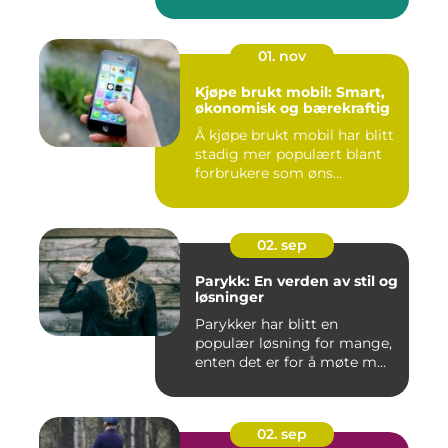
01. nov
Kjøpe brukt mobil: Smart,
økonomisk og bærekraftig
Å kjøpe brukt mobil har blitt
stadig mer populært blant
forbrukere som øns...
02. sep
Parykk: En verden av stil og
løsninger
Parykker har blitt en
populær løsning for mange,
enten det er for å møte m...
02. sep