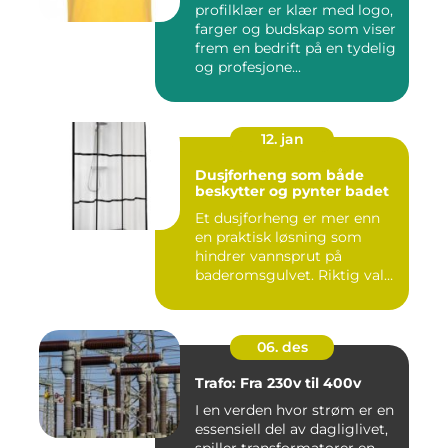
profilklær er klær med logo,
farger og budskap som viser
frem en bedrift på en tydelig
og profesjone...
12. jan
Dusjforheng som både
beskytter og pynter badet
Et dusjforheng er mer enn
en praktisk løsning som
hindrer vannsprut på
baderomsgulvet. Riktig valg
a...
06. des
Trafo: Fra 230v til 400v
I en verden hvor strøm er en
essensiell del av dagliglivet,
spiller transformatorer en