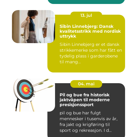
13. jul
Sibin Linnebjerg: Dansk
kvalitetsstrikk med nordisk
uttrykk
Sibin Linnebjerg er et dansk
strikkemerke som har fått en
tydelig plass i garderobene
til mang...
04. mai
Pil og bue fra historisk
jaktvåpen til moderne
presisjonssport
pil og bue har fulgt
mennesker i tusenvis av år,
fra jakt og krigføring til
sport og rekreasjon. I d...