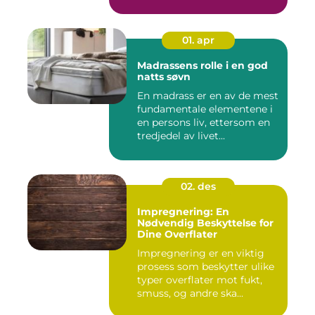
01. apr
Madrassens rolle i en god
natts søvn
En madrass er en av de mest
fundamentale elementene i
en persons liv, ettersom en
tredjedel av livet...
02. des
Impregnering: En
Nødvendig Beskyttelse for
Dine Overflater
Impregnering er en viktig
prosess som beskytter ulike
typer overflater mot fukt,
smuss, og andre ska...