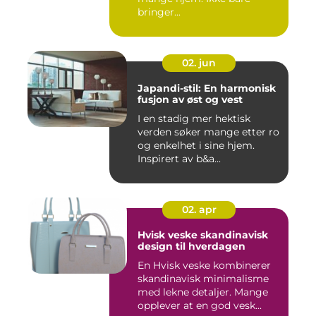
bringer...
02. jun
Japandi-stil: En harmonisk
fusjon av øst og vest
I en stadig mer hektisk
verden søker mange etter ro
og enkelhet i sine hjem.
Inspirert av b&a...
02. apr
Hvisk veske skandinavisk
design til hverdagen
En Hvisk veske kombinerer
skandinavisk minimalisme
med lekne detaljer. Mange
opplever at en god vesk...