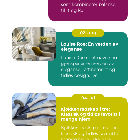
som kombinerer balanse,
tillit og ko...
02. aug
Louise Roe: En verden av
eleganse
Louise Roe er et navn som
gjenspeiler en verden av
eleganse, raffinement og
tidløs design. De...
04. jul
Kjøkkenredskap i tre:
Klassisk og tidløs favoritt i
mange hjem
Kjøkkenredskap i tre er en
klassisk og tidløs favoritt i
mange hjem. Ikke bare