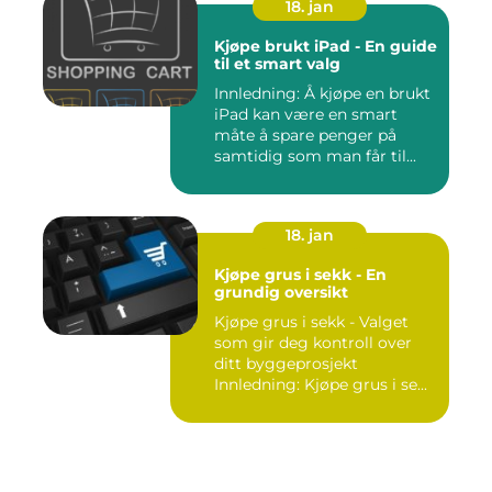
18. jan
Kjøpe brukt iPad - En guide
til et smart valg
Innledning: Å kjøpe en brukt
iPad kan være en smart
måte å spare penger på
samtidig som man får til...
18. jan
Kjøpe grus i sekk - En
grundig oversikt
Kjøpe grus i sekk - Valget
som gir deg kontroll over
ditt byggeprosjekt
Innledning: Kjøpe grus i se...