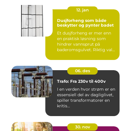
12. jan
Dusjforheng som både
beskytter og pynter badet
Et dusjforheng er mer enn
en praktisk løsning som
hindrer vannsprut på
baderomsgulvet. Riktig valg
a...
06. des
Trafo: Fra 230v til 400v
I en verden hvor strøm er en
essensiell del av dagliglivet,
spiller transformatorer en
kritis...
30. nov