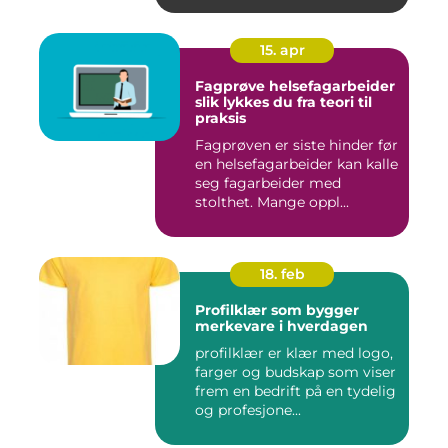
15. apr
Fagprøve helsefagarbeider
slik lykkes du fra teori til
praksis
Fagprøven er siste hinder før
en helsefagarbeider kan kalle
seg fagarbeider med
stolthet. Mange oppl...
18. feb
Profilklær som bygger
merkevare i hverdagen
profilklær er klær med logo,
farger og budskap som viser
frem en bedrift på en tydelig
og profesjone...