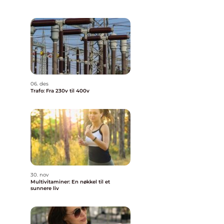
06. des
Trafo: Fra 230v til 400v
30. nov
Multivitaminer: En nøkkel til et
sunnere liv