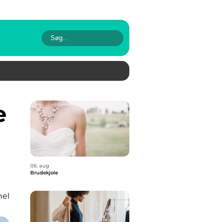
06. aug
Brudekjole
nel