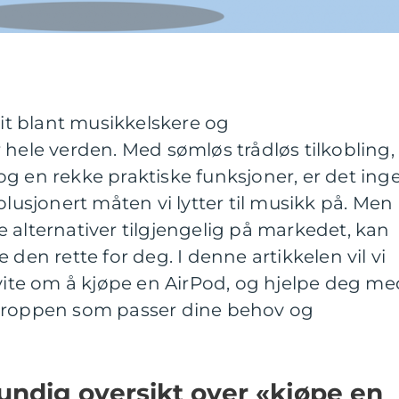
hit blant musikkelskere og
 hele verden. Med sømløs trådløs tilkobling,
g en rekke praktiske funksjoner, er det ing
olusjonert måten vi lytter til musikk på. Men
 alternativer tilgjengelig på markedet, kan
 den rette for deg. I denne artikkelen vil vi
 vite om å kjøpe en AirPod, og hjelpe deg me
eproppen som passer dine behov og
undig oversikt over «kjøpe en