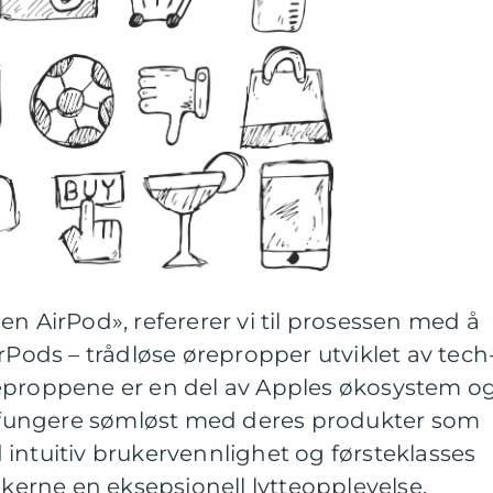
en AirPod», refererer vi til prosessen med å
irPods – trådløse ørepropper utviklet av tech
eproppene er en del av Apples økosystem o
 å fungere sømløst med deres produkter som
intuitiv brukervennlighet og førsteklasses
ukerne en eksepsjonell lytteopplevelse.