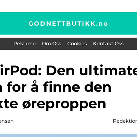
GODNETTBUTIKK.
no
Reklame
Om Oss
Cookies
Kontakt Oss
 for å finne den
kte øreproppen
ansen
Redaktio