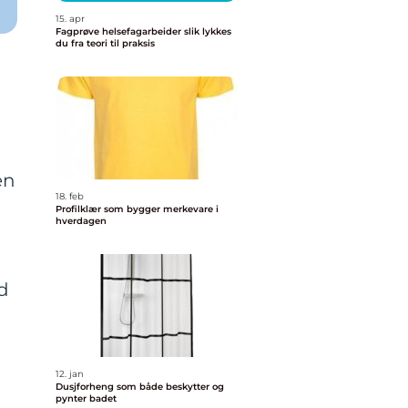
15. apr
Fagprøve helsefagarbeider slik lykkes
du fra teori til praksis
en
18. feb
Profilklær som bygger merkevare i
hverdagen
d
12. jan
Dusjforheng som både beskytter og
pynter badet