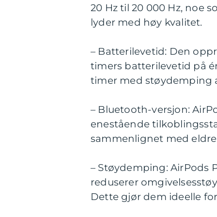
20 Hz til 20 000 Hz, noe 
lyder med høy kvalitet.
– Batterilevetid: Den op
timers batterilevetid på 
timer med støydemping a
– Bluetooth-versjon: AirP
enestående tilkoblingssta
sammenlignet med eldre 
– Støydemping: AirPods P
reduserer omgivelsesstøy
Dette gjør dem ideelle for