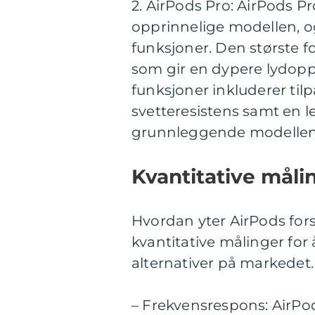
2. AirPods Pro: AirPods P
opprinnelige modellen,
funksjoner. Den største f
som gir en dypere lydopp
funksjoner inkluderer ti
svetteresistens samt en 
grunnleggende modellen
Kvantitative måli
Hvordan yter AirPods fors
kvantitative målinger fo
alternativer på markedet. H
– Frekvensrespons: AirP