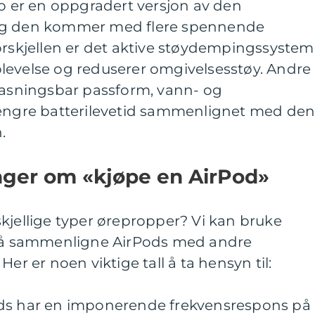
ro er en oppgradert versjon av den
 og den kommer med flere spennende
orskjellen er det aktive støydempingssystem
levelse og reduserer omgivelsesstøy. Andre
lpasningsbar passform, vann- og
lengre batterilevetid sammenlignet med de
.
nger om «kjøpe en AirPod»
kjellige typer ørepropper? Vi kan bruke
r å sammenligne AirPods med andre
er er noen viktige tall å ta hensyn til:
ods har en imponerende frekvensrespons på