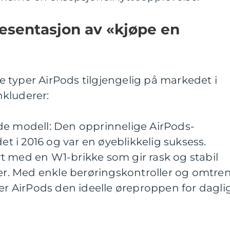
esentasjon av «kjøpe en
ige typer AirPods tilgjengelig på markedet i
kluderer:
de modell: Den opprinnelige AirPods-
 i 2016 og var en øyeblikkelig suksess.
t med en W1-brikke som gir rask og stabil
ter. Med enkle berøringskontroller og omtre
 er AirPods den ideelle øreproppen for dagli