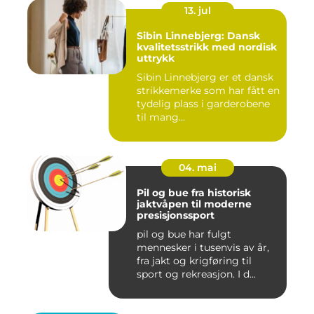
13. jul
Sibin Linnebjerg: Dansk
kvalitetsstrikk med nordisk
uttrykk
Sibin Linnebjerg er et dansk
strikkemerke som har fått en
tydelig plass i garderobene
til mang...
04. mai
Pil og bue fra historisk
jaktvåpen til moderne
presisjonssport
pil og bue har fulgt
mennesker i tusenvis av år,
fra jakt og krigføring til
sport og rekreasjon. I d...