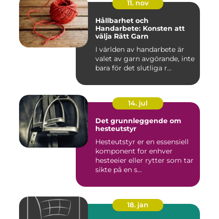
11. nov
Hållbarhet och
Handarbete: Konsten att
välja Rätt Garn
I världen av handarbete är
valet av garn avgörande, inte
bara för det slutliga r...
14. jul
Det grunnleggende om
hesteutstyr
Hesteutstyr er en essensiell
komponent for enhver
hesteeier eller rytter som tar
sikte på en s...
18. jan