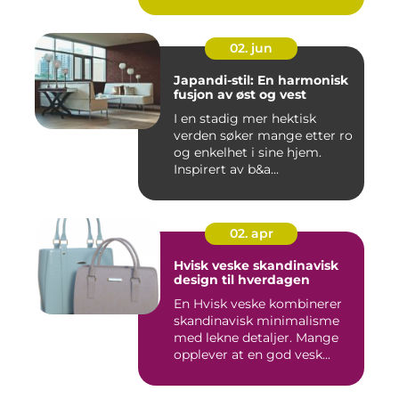
02. jun
Japandi-stil: En harmonisk
fusjon av øst og vest
I en stadig mer hektisk
verden søker mange etter ro
og enkelhet i sine hjem.
Inspirert av b&a...
02. apr
Hvisk veske skandinavisk
design til hverdagen
En Hvisk veske kombinerer
skandinavisk minimalisme
med lekne detaljer. Mange
opplever at en god vesk...