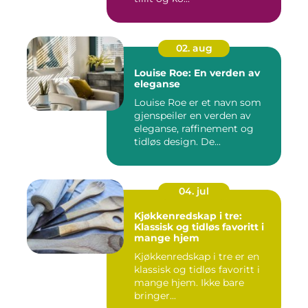
02. aug
Louise Roe: En verden av
eleganse
Louise Roe er et navn som
gjenspeiler en verden av
eleganse, raffinement og
tidløs design. De...
04. jul
Kjøkkenredskap i tre:
Klassisk og tidløs favoritt i
mange hjem
Kjøkkenredskap i tre er en
klassisk og tidløs favoritt i
mange hjem. Ikke bare
bringer...