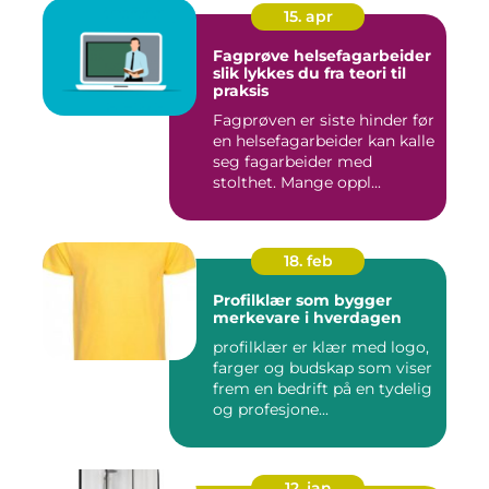
15. apr
Fagprøve helsefagarbeider
slik lykkes du fra teori til
praksis
Fagprøven er siste hinder før
en helsefagarbeider kan kalle
seg fagarbeider med
stolthet. Mange oppl...
18. feb
Profilklær som bygger
merkevare i hverdagen
profilklær er klær med logo,
farger og budskap som viser
frem en bedrift på en tydelig
og profesjone...
12. jan