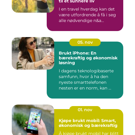
til et sunnere liv
I en travel hverdag kan det
være utfordrende å få i seg
alle nødvendige n&a...
05. nov
Brukt iPhone: En
bærekraftig og økonomisk
løsning
I dagens teknologibaserte
samfunn, hvor å ha den
nyeste smarttelefonen
nesten er en norm, kan ...
01. nov
Kjøpe brukt mobil: Smart,
økonomisk og bærekraftig
Å kjøpe brukt mobil har blitt