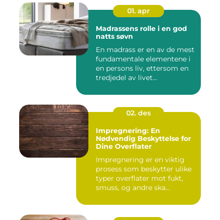
01. apr
Madrassens rolle i en god
natts søvn
En madrass er en av de mest
fundamentale elementene i
en persons liv, ettersom en
tredjedel av livet...
02. des
Impregnering: En
Nødvendig Beskyttelse for
Dine Overflater
Impregnering er en viktig
prosess som beskytter ulike
typer overflater mot fukt,
smuss, og andre ska...