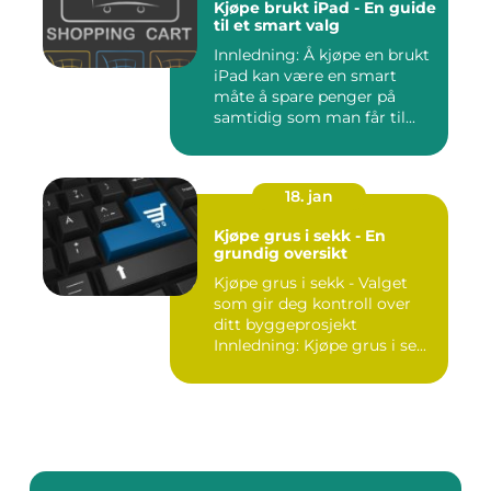
Kjøpe brukt iPad - En guide
til et smart valg
Innledning: Å kjøpe en brukt
iPad kan være en smart
måte å spare penger på
samtidig som man får til...
18. jan
Kjøpe grus i sekk - En
grundig oversikt
Kjøpe grus i sekk - Valget
som gir deg kontroll over
ditt byggeprosjekt
Innledning: Kjøpe grus i se...