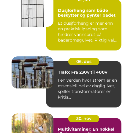
Dusjforheng som både
beskytter og pynter badet
Et dusjforheng er mer enn
en praktisk løsning som
hindrer vannsprut på
baderomsgulvet. Riktig valg
a...
06. des
Trafo: Fra 230v til 400v
I en verden hvor strøm er en
essensiell del av dagliglivet,
spiller transformatorer en
kritis...
30. nov
Multivitaminer: En nøkkel