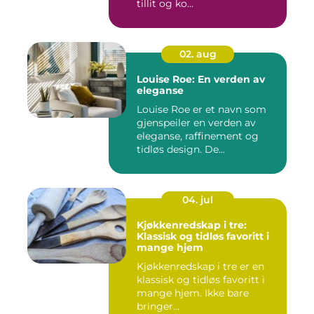
tillit og ko...
02. aug
Louise Roe: En verden av
eleganse
Louise Roe er et navn som
gjenspeiler en verden av
eleganse, raffinement og
tidløs design. De...
04. jul
Kjøkkenredskap i tre:
Klassisk og tidløs favoritt i
mange hjem
Kjøkkenredskap i tre er en
klassisk og tidløs favoritt i
mange hjem. Ikke bare
bringer...