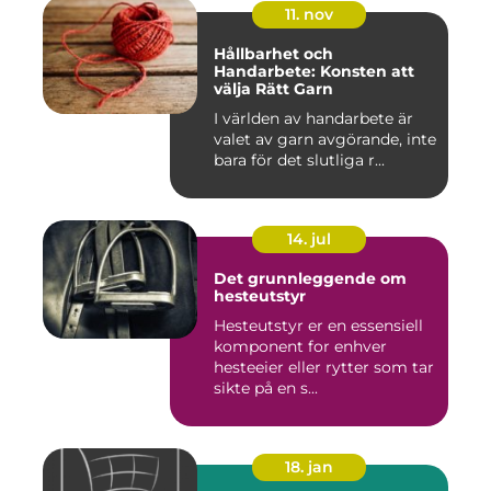
11. nov
Hållbarhet och
Handarbete: Konsten att
välja Rätt Garn
I världen av handarbete är
valet av garn avgörande, inte
bara för det slutliga r...
14. jul
Det grunnleggende om
hesteutstyr
Hesteutstyr er en essensiell
komponent for enhver
hesteeier eller rytter som tar
sikte på en s...
18. jan