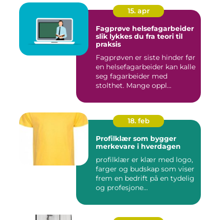
15. apr
Fagprøve helsefagarbeider
slik lykkes du fra teori til
praksis
Fagprøven er siste hinder før
en helsefagarbeider kan kalle
seg fagarbeider med
stolthet. Mange oppl...
18. feb
Profilklær som bygger
merkevare i hverdagen
profilklær er klær med logo,
farger og budskap som viser
frem en bedrift på en tydelig
og profesjone...