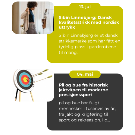
13. jul
Sibin Linnebjerg: Dansk
kvalitetsstrikk med nordisk
uttrykk
Sibin Linnebjerg er et dansk
strikkemerke som har fått en
tydelig plass i garderobene
til mang...
04. mai
Pil og bue fra historisk
jaktvåpen til moderne
presisjonssport
pil og bue har fulgt
mennesker i tusenvis av år,
fra jakt og krigføring til
sport og rekreasjon. I d...