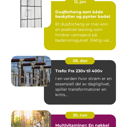
12. jan
Dusjforheng som både
beskytter og pynter badet
Et dusjforheng er mer enn
en praktisk løsning som
hindrer vannsprut på
baderomsgulvet. Riktig valg
a...
06. des
Trafo: Fra 230v til 400v
I en verden hvor strøm er en
essensiell del av dagliglivet,
spiller transformatorer en
kritis...
30. nov
Multivitaminer: En nøkkel