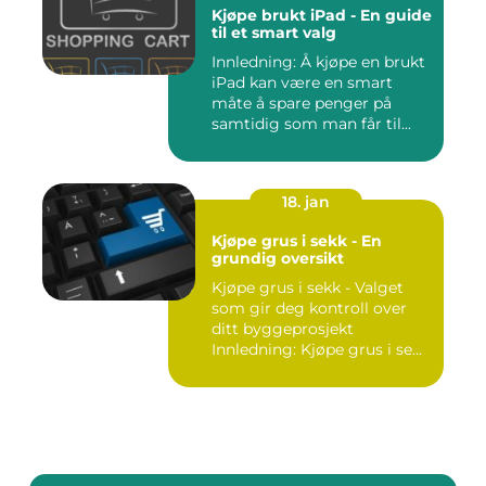
Kjøpe brukt iPad - En guide
til et smart valg
Innledning: Å kjøpe en brukt
iPad kan være en smart
måte å spare penger på
samtidig som man får til...
18. jan
Kjøpe grus i sekk - En
grundig oversikt
Kjøpe grus i sekk - Valget
som gir deg kontroll over
ditt byggeprosjekt
Innledning: Kjøpe grus i se...