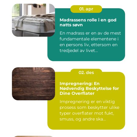
01. apr
Madrassens rolle i en god
natts søvn
En madrass er en av de mest
fundamentale elementene i
en persons liv, ettersom en
tredjedel av livet...
02. des
Impregnering: En
Nødvendig Beskyttelse for
Dine Overflater
Impregnering er en viktig
prosess som beskytter ulike
typer overflater mot fukt,
smuss, og andre ska...