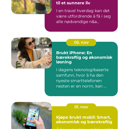
til et sunnere liv
I en travel hverdag kan det
være utfordrende å få i seg
alle nødvendige n&a...
05. nov
Brukt iPhone: En
bærekraftig og økonomisk
løsning
I dagens teknologibaserte
samfunn, hvor å ha den
nyeste smarttelefonen
nesten er en norm, kan ...
01. nov
Kjøpe brukt mobil: Smart,
økonomisk og bærekraftig