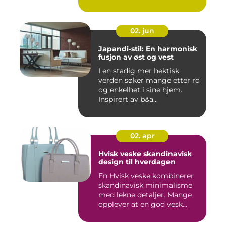
02. jun
Japandi-stil: En harmonisk
fusjon av øst og vest
I en stadig mer hektisk
verden søker mange etter ro
og enkelhet i sine hjem.
Inspirert av b&a...
02. apr
Hvisk veske skandinavisk
design til hverdagen
En Hvisk veske kombinerer
skandinavisk minimalisme
med lekne detaljer. Mange
opplever at en god vesk...