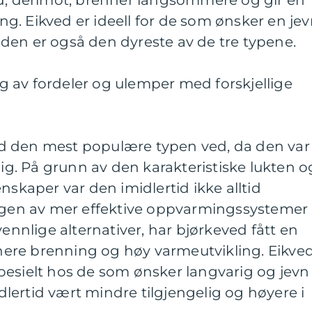
. Eikved er ideell for de som ønsker en je
den er også den dyreste av de tre typene.
 av fordeler og ulemper med forskjellige
uved den mest populære typen ved, da den var
lig. På grunn av den karakteristiske lukten o
aper var den imidlertid ikke alltid
ingen av mer effektive oppvarmingssystemer
vennlige alternativer, har bjørkeved fått en
renere brenning og høy varmeutvikling. Eikve
pesielt hos de som ønsker langvarig og jevn
ertid vært mindre tilgjengelig og høyere i