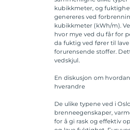
kubikkmeter, og fuktigh
genereres ved forbrenning
kubikkmeter (kWh/m). Vek
hvor mye ved du får for p
da fuktig ved fører til la
forurensende stoffer. Det
vedskjul.
En diskusjon om hvordan fo
hverandre
De ulike typene ved i Oslo
brenneegenskaper, varmeu
for å gi rask og effektiv
og lave fuktighet. Furuv