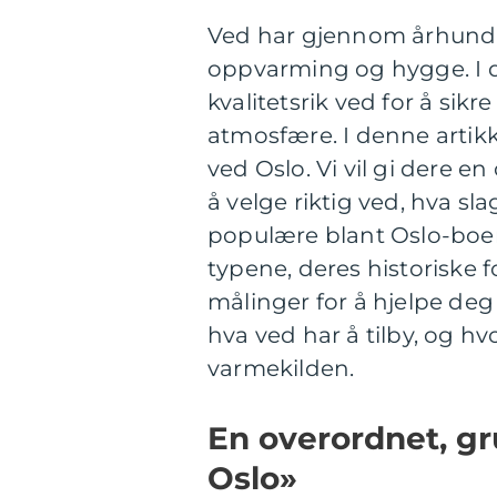
Ved har gjennom århundr
oppvarming og hygge. I dag
kvalitetsrik ved for å sik
atmosfære. I denne artikk
ved Oslo. Vi vil gi dere e
å velge riktig ved, hva sl
populære blant Oslo-boere
typene, deres historiske 
målinger for å hjelpe deg 
hva ved har å tilby, og hv
varmekilden.
En overordnet, gr
Oslo»