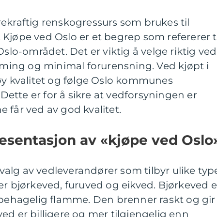
ekraftig renskogressurs som brukes til
Kjøpe ved Oslo er et begrep som refererer ti
Oslo-området. Det er viktig å velge riktig ved
arming og minimal forurensning. Ved kjøpt i
høy kvalitet og følge Oslo kommunes
. Dette er for å sikre at vedforsyningen er
 får ved av god kvalitet.
esentasjon av «kjøpe ved Oslo
utvalg av vedleverandører som tilbyr ulike typ
er bjørkeved, furuved og eikved. Bjørkeved e
 behagelig flamme. Den brenner raskt og gir
ed er billigere og mer tilgjengelig enn