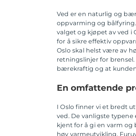
Ved er en naturlig og bær
oppvarming og bålfyring. 
valget og kjøpet av ved i 
for å sikre effektiv oppv
Oslo skal helst være av 
retningslinjer for brensel
bærekraftig og at kundene
En omfattende pr
I Oslo finner vi et bredt 
ved. De vanligste typene 
kjent for å gi en varm og
høy varmeutvikling. Furuv