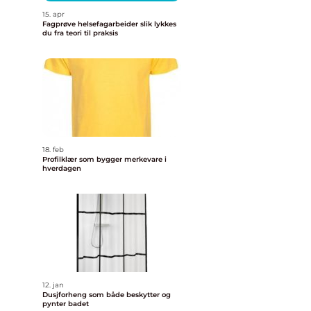
15. apr
Fagprøve helsefagarbeider slik lykkes
du fra teori til praksis
18. feb
Profilklær som bygger merkevare i
hverdagen
12. jan
Dusjforheng som både beskytter og
pynter badet