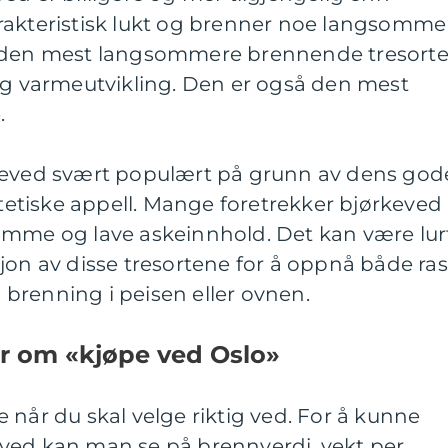
rakteristisk lukt og brenner noe langsomme
r den mest langsommere brennende tresort
rig varmeutvikling. Den er også den mest
.
keved svært populært på grunn av dens god
tiske appell. Mange foretrekker bjørkeved
amme og lave askeinnhold. Det kan være lur
jon av disse tresortene for å oppnå både ra
brenning i peisen eller ovnen.
er om «kjøpe ved Oslo»
 når du skal velge riktig ved. For å kunne
ved kan man se på brennverdi, vekt per