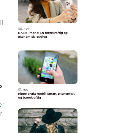
l
05. nov
Brukt iPhone: En bærekraftig og
økonomisk løsning
»
01. nov
Kjøpe brukt mobil: Smart, økonomisk
og bærekraftig
er
r