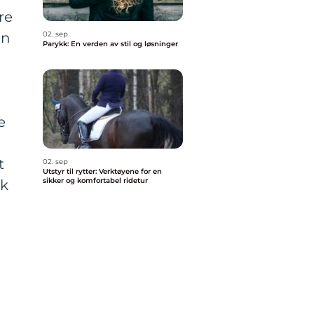
re
en
02. sep
Parykk: En verden av stil og løsninger
e
t
02. sep
Utstyr til rytter: Verktøyene for en
sikker og komfortabel ridetur
sk