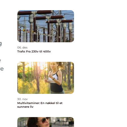
g
06. des
Trafo: Fra 230v til 400v
e
ve
30. nov
Multivitaminer: En nøkkel til et
sunnere liv