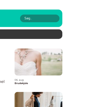
06. aug
nel
Brudekjole