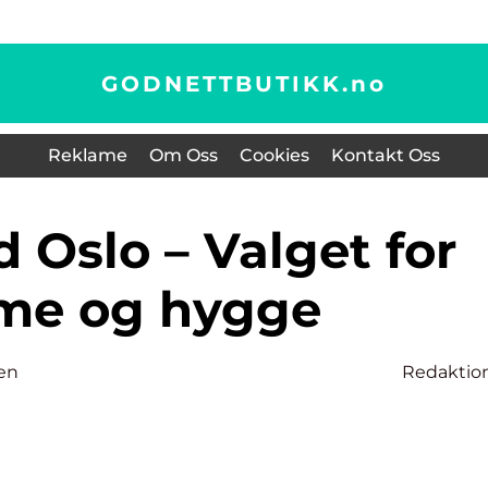
GODNETTBUTIKK.
no
Reklame
Om Oss
Cookies
Kontakt Oss
me og hygge
en
Redaktio