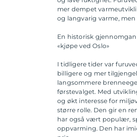
mer dempet varmeutvikling
og langvarig varme, men 
En historisk gjennomgang
«kjøpe ved Oslo»
I tidligere tider var fur
billigere og mer tilgjenge
langsommere brenneegensk
førstevalget. Med utvikl
og økt interesse for miljø
større rolle. Den gir en 
har også vært populær, s
oppvarming. Den har imidl