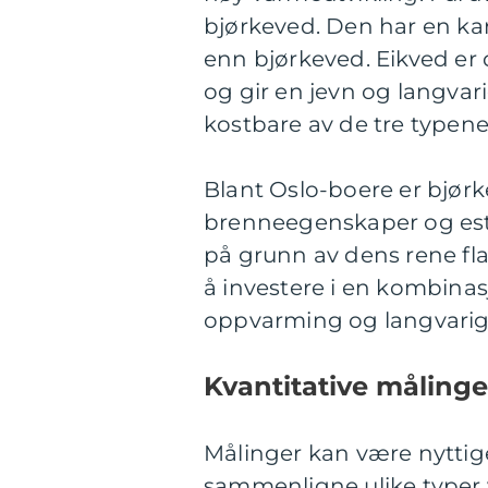
bjørkeved. Den har en ka
enn bjørkeved. Eikved e
og gir en jevn og langva
kostbare av de tre typene
Blant Oslo-boere er bjør
brenneegenskaper og este
på grunn av dens rene fl
å investere i en kombinas
oppvarming og langvarig 
Kvantitative måling
Målinger kan være nyttige
sammenligne ulike typer 