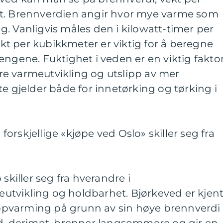
et. Brennverdien angir hvor mye varme som
. Vanligvis måles den i kilowatt-timer per
t per kubikkmeter er viktig for å beregne
engene. Fuktighet i veden er en viktig fakto
vere varmeutvikling og utslipp av mer
te gjelder både for innetørking og tørking i
rskjellige «kjøpe ved Oslo» skiller seg fra
 skiller seg fra hverandre i
tvikling og holdbarhet. Bjørkeved er kjen
 oppvarming på grunn av sin høye brennverdi
ed, derimot, brenner langsommere og gir en