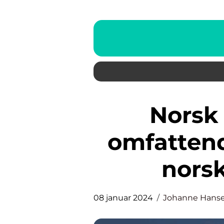
Norsk flagg kjøpe: En
omfattend
norsk
08 januar 2024
Johanne Hans