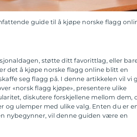
fattende guide til å kjøpe norske flagg onli
sjonaldagen, støtte ditt favorittlag, eller bar
 er det å kjøpe norske flagg online blitt en
kaffe seg flagg på. I denne artikkelen vil vi g
ver «norsk flagg kjøpe», presentere ulike
laritet, diskutere forskjellene mellom dem, 
ler og ulemper med ulike valg. Enten du er e
r en nybegynner, vil denne guiden være en