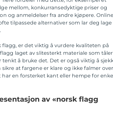
r flere fordeler med dette, for eksempel et
elge mellom, konkurransedyktige priser og
sjon og anmeldelser fra andre kjøpere. Onlin
ofte tilpassede alternativer som lar deg lage
.
 flagg, er det viktig å vurdere kvaliteten på
 flagg laget av slitesterkt materiale som tåler
tenkt å bruke det. Det er også viktig å sjek
å sikre at fargene er klare og ikke falmer ove
t har en forsterket kant eller hempe for enke
esentasjon av «norsk flagg