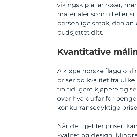
vikingskip eller roser, m
materialer som ull eller s
personlige smak, den anle
budsjettet ditt.
Kvantitative måli
Å kjøpe norske flagg onl
priser og kvalitet fra uli
fra tidligere kjøpere og s
over hva du får for penge
konkurransedyktige priser
Når det gjelder priser, ka
kvalitet og design. Mindre