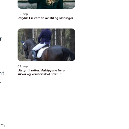
02. sep
Parykk: En verden av stil og løsninger
å
r
02. sep
Utstyr til rytter: Verktøyene for en
nt
sikker og komfortabel ridetur
»
om