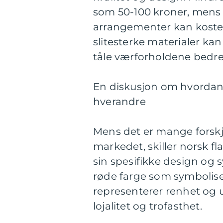
som 50-100 kroner, mens s
arrangementer kan koste f
slitesterke materialer ka
tåle værforholdene bedre
En diskusjon om hvordan fo
hverandre
Mens det er mange forskje
markedet, skiller norsk f
sin spesifikke design og s
røde farge som symbolise
representerer renhet og 
lojalitet og trofasthet.