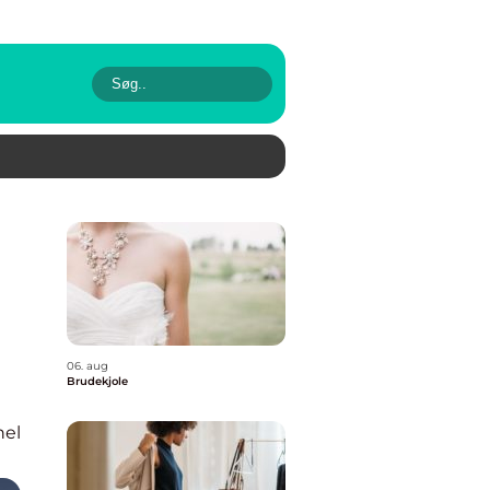
06. aug
Brudekjole
nel