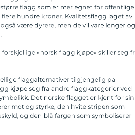
tørre flagg som er mer egnet for offentlige
lere hundre kroner. Kvalitetsflagg laget av
n også være dyrere, men de vil vare lenger o
.
rskjellige «norsk flagg kjøpe» skiller seg f
llige flaggalternativer tilgjengelig på
lagg kjøpe seg fra andre flaggkategorier ved
ymbolikk. Det norske flagget er kjent for sin
rer mot og styrke, den hvite stripen som
uskyld, og den blå fargen som symboliserer