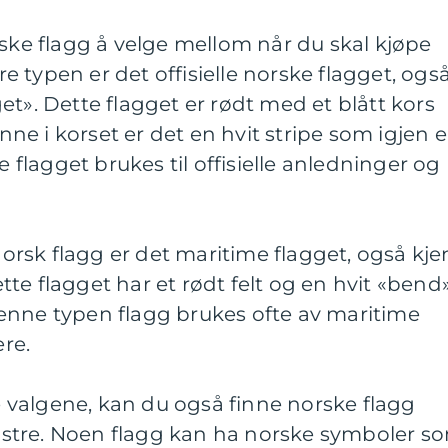
rske flagg å velge mellom når du skal kjøpe
 typen er det offisielle norske flagget, ogs
et». Dette flagget er rødt med et blått kors
Inne i korset er det en hvit stripe som igjen e
e flagget brukes til offisielle anledninger og
rsk flagg er det maritime flagget, også kje
te flagget har et rødt felt og en hvit «bend
enne typen flagg brukes ofte av maritime
ere.
re valgene, kan du også finne norske flagg
stre. Noen flagg kan ha norske symboler s