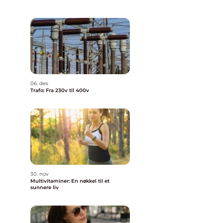
06. des
Trafo: Fra 230v til 400v
30. nov
Multivitaminer: En nøkkel til et
sunnere liv