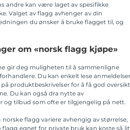
ens andre kan være laget av spesifikke
ilke. Valget av flagg avhenger av din
dningen du ønsker å bruke flagget til, og
nger om «norsk flagg kjøpe»
ine gir deg muligheten til å sammenligne
ke forhandlere. Du kan enkelt lese anmeldelse
e på produktbeskrivelser for å få god oversik
ne. Du kan også dra nytte av
 og tilbud som ofte er tilgjengelig på nett.
n norske flagg variere avhengig av størrelse,
 flagg egnet for private bruk kan koste så li