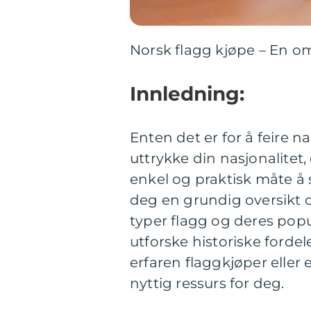
Norsk flagg kjøpe – En om
Innledning:
Enten det er for å feire na
uttrykke din nasjonalitet,
enkel og praktisk måte å s
deg en grundig oversikt o
typer flagg og deres popu
utforske historiske forde
erfaren flaggkjøper elle
nyttig ressurs for deg.