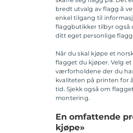
skaffe seg flagg på. Det e
bredt utvalg av flagg å v
enkel tilgang til informa
flaggbutikker tilbyr også 
ditt eget personlige flagg
Når du skal kjøpe et norsk
flagget du kjøper. Velg et
værforholdene der du har 
kvaliteten på printen for 
tid. Sjekk også om flagge
montering.
En omfattende pr
kjøpe»