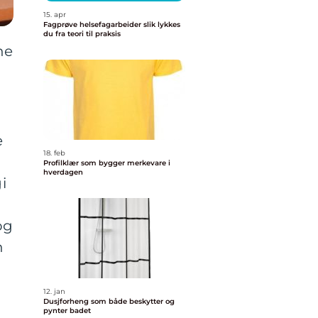
15. apr
Fagprøve helsefagarbeider slik lykkes
du fra teori til praksis
ne
e
18. feb
Profilklær som bygger merkevare i
hverdagen
i
og
n
12. jan
Dusjforheng som både beskytter og
pynter badet