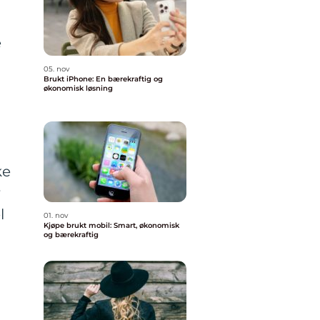
e
05. nov
Brukt iPhone: En bærekraftig og
økonomisk løsning
ke
r
l
01. nov
Kjøpe brukt mobil: Smart, økonomisk
og bærekraftig