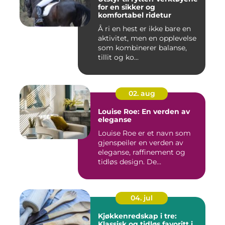
for en sikker og
komfortabel ridetur
Å ri en hest er ikke bare en
aktivitet, men en opplevelse
som kombinerer balanse,
tillit og ko...
02. aug
Louise Roe: En verden av
eleganse
Louise Roe er et navn som
gjenspeiler en verden av
eleganse, raffinement og
tidløs design. De...
04. jul
Kjøkkenredskap i tre:
Klassisk og tidløs favoritt i