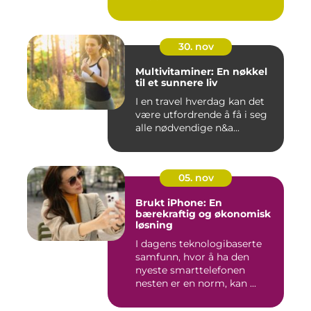
30. nov
Multivitaminer: En nøkkel
til et sunnere liv
I en travel hverdag kan det
være utfordrende å få i seg
alle nødvendige n&a...
05. nov
Brukt iPhone: En
bærekraftig og økonomisk
løsning
I dagens teknologibaserte
samfunn, hvor å ha den
nyeste smarttelefonen
nesten er en norm, kan ...