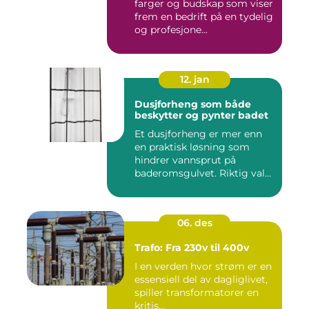
farger og budskap som viser
frem en bedrift på en tydelig
og profesjone...
12. jan
Dusjforheng som både
beskytter og pynter badet
Et dusjforheng er mer enn
en praktisk løsning som
hindrer vannsprut på
baderomsgulvet. Riktig valg
a...
06. des
Trafo: Fra 230v til 400v
I en verden hvor strøm er en
essensiell del av dagliglivet,
spiller transformatorer en
kritis...