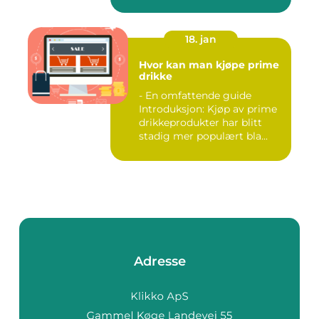
18. jan
Hvor kan man kjøpe prime
drikke
- En omfattende guide
Introduksjon: Kjøp av prime
drikkeprodukter har blitt
stadig mer populært bla...
Adresse