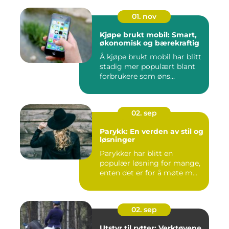
01. nov
Kjøpe brukt mobil: Smart,
økonomisk og bærekraftig
Å kjøpe brukt mobil har blitt
stadig mer populært blant
forbrukere som øns...
02. sep
Parykk: En verden av stil og
løsninger
Parykker har blitt en
populær løsning for mange,
enten det er for å møte m...
02. sep
Utstyr til rytter: Verktøyene