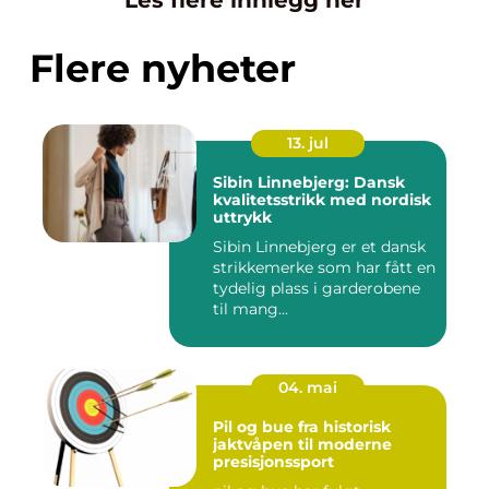
Les flere innlegg her
Flere nyheter
13. jul
Sibin Linnebjerg: Dansk
kvalitetsstrikk med nordisk
uttrykk
Sibin Linnebjerg er et dansk
strikkemerke som har fått en
tydelig plass i garderobene
til mang...
04. mai
Pil og bue fra historisk
jaktvåpen til moderne
presisjonssport