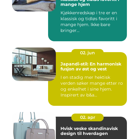
mange hjem
Kjøkkenredskap i tre er en
klassisk og tidløs favoritt i
mange hjem. Ikke bare
bringer...
02. jun
Japandi-stil: En harmonisk
fusjon av øst og vest
I en stadig mer hektisk
verden søker mange etter ro
og enkelhet i sine hjem.
Inspirert av b&a...
02. apr
Hvisk veske skandinavisk
design til hverdagen