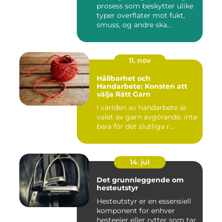
prosess som beskytter ulike
typer overflater mot fukt,
smuss, og andre ska...
11. nov
Hållbarhet och
Handarbete: Konsten att
välja Rätt Garn
I världen av handarbete är
valet av garn avgörande, inte
bara för det slutliga r...
14. jul
Det grunnleggende om
hesteutstyr
Hesteutstyr er en essensiell
komponent for enhver
hesteeier eller rytter som tar