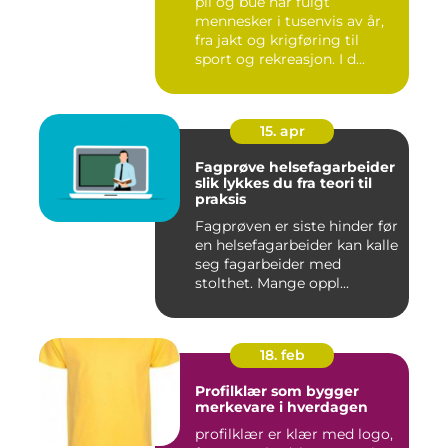
pil og bue har fulgt
mennesker i tusenvis av år,
fra jakt og krigføring til
sport og rekreasjon. I d...
15. apr
Fagprøve helsefagarbeider
slik lykkes du fra teori til
praksis
Fagprøven er siste hinder før
en helsefagarbeider kan kalle
seg fagarbeider med
stolthet. Mange oppl...
18. feb
Profilklær som bygger
merkevare i hverdagen
profilklær er klær med logo,