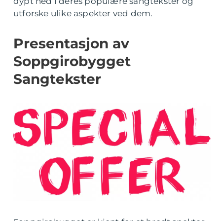
dypt ned i deres populære sangtekster og
utforske ulike aspekter ved dem.
Presentasjon av
Soppgirobygget
Sangtekster