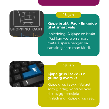
18. jan
Kjøpe brukt iPad - En guide
til et smart valg
Innledning: Å kjøpe en brukt
iPad kan være en smart
måte å spare penger på
samtidig som man får til...
18. jan
Kjøpe grus i sekk - En
grundig oversikt
Kjøpe grus i sekk - Valget
som gir deg kontroll over
ditt byggeprosjekt
Innledning: Kjøpe grus i se...