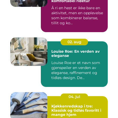
komfortabel ridetur
Å ri en hest er ikke bare en
aktivitet, men en opplevelse
som kombinerer balanse,
tillit og ko...
02. aug
Louise Roe: En verden av
eleganse
Louise Roe er et navn som
gjenspeiler en verden av
eleganse, raffinement og
tidløs design. De...
04. jul
Kjøkkenredskap i tre:
Klassisk og tidløs favoritt i
mange hjem