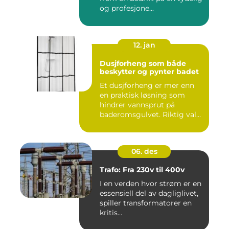
og profesjone...
12. jan
Dusjforheng som både
beskytter og pynter badet
Et dusjforheng er mer enn
en praktisk løsning som
hindrer vannsprut på
baderomsgulvet. Riktig valg
a...
06. des
Trafo: Fra 230v til 400v
I en verden hvor strøm er en
essensiell del av dagliglivet,
spiller transformatorer en
kritis...