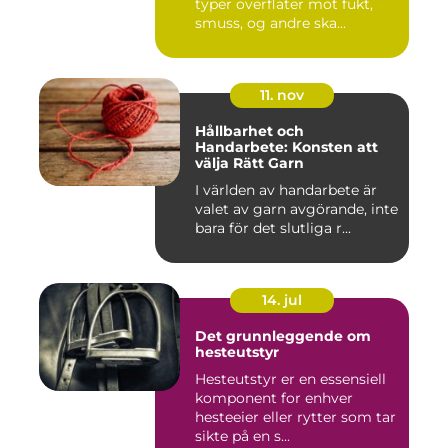
typer overflater mot fukt,
smuss, og andre ska...
11. nov
Hållbarhet och
Handarbete: Konsten att
välja Rätt Garn
I världen av handarbete är
valet av garn avgörande, inte
bara för det slutliga r...
14. jul
Det grunnleggende om
hesteutstyr
Hesteutstyr er en essensiell
komponent for enhver
hesteeier eller rytter som tar
sikte på en s...