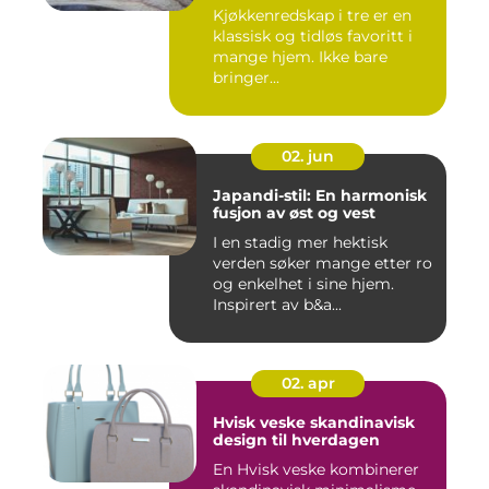
Kjøkkenredskap i tre er en
klassisk og tidløs favoritt i
mange hjem. Ikke bare
bringer...
02. jun
Japandi-stil: En harmonisk
fusjon av øst og vest
I en stadig mer hektisk
verden søker mange etter ro
og enkelhet i sine hjem.
Inspirert av b&a...
02. apr
Hvisk veske skandinavisk
design til hverdagen
En Hvisk veske kombinerer