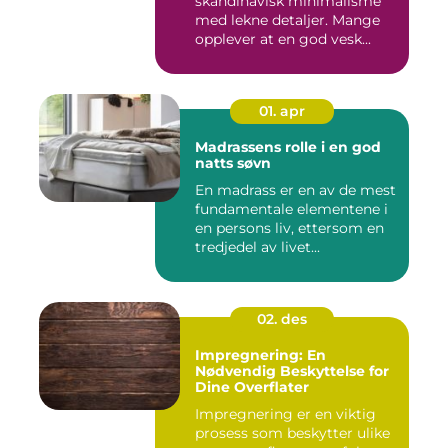
skandinavisk minimalisme
med lekne detaljer. Mange
opplever at en god vesk...
01. apr
Madrassens rolle i en god
natts søvn
En madrass er en av de mest
fundamentale elementene i
en persons liv, ettersom en
tredjedel av livet...
02. des
Impregnering: En
Nødvendig Beskyttelse for
Dine Overflater
Impregnering er en viktig
prosess som beskytter ulike