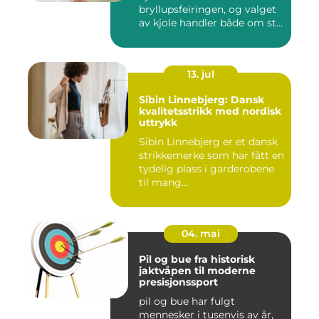
bryllupsfeiringen, og valget
av kjole handler både om stil,
p...
13. jul
Sibin Linnebjerg: Dansk
kvalitetsstrikk med nordisk
uttrykk
Sibin Linnebjerg er et dansk
strikkemerke som har fått en
tydelig plass i garderobene
til mang...
04. mai
Pil og bue fra historisk
jaktvåpen til moderne
presisjonssport
pil og bue har fulgt
mennesker i tusenvis av år,