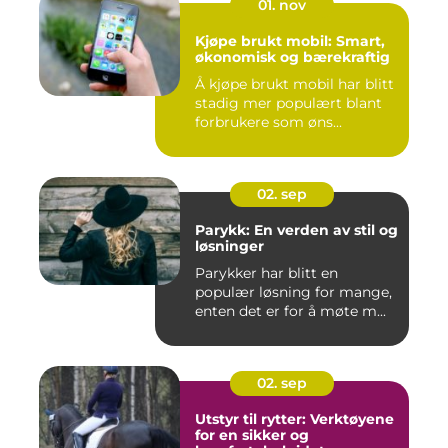
01. nov
Kjøpe brukt mobil: Smart,
økonomisk og bærekraftig
Å kjøpe brukt mobil har blitt
stadig mer populært blant
forbrukere som øns...
02. sep
Parykk: En verden av stil og
løsninger
Parykker har blitt en
populær løsning for mange,
enten det er for å møte m...
02. sep
Utstyr til rytter: Verktøyene
for en sikker og