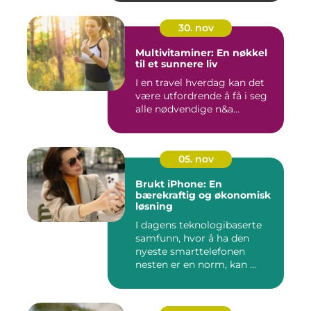
30. nov
Multivitaminer: En nøkkel
til et sunnere liv
I en travel hverdag kan det
være utfordrende å få i seg
alle nødvendige n&a...
05. nov
Brukt iPhone: En
bærekraftig og økonomisk
løsning
I dagens teknologibaserte
samfunn, hvor å ha den
nyeste smarttelefonen
nesten er en norm, kan ...