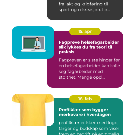
fra jakt og krigføring til
sport og rekreasjon. I d...
15. apr
Fagprøve helsefagarbeider
slik lykkes du fra teori til
praksis
Fagprøven er siste hinder før
en helsefagarbeider kan kalle
seg fagarbeider med
stolthet. Mange oppl...
18. feb
Profilklær som bygger
merkevare i hverdagen
profilklær er klær med logo,
farger og budskap som viser
frem en bedrift på en tydelig