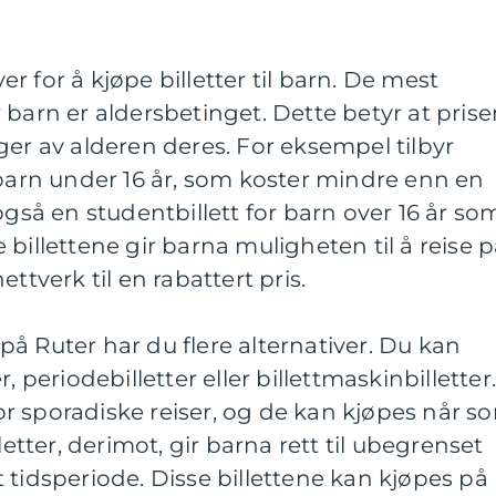
ver for å kjøpe billetter til barn. De mest
 barn er aldersbetinget. Dette betyr at pris
ger av alderen deres. For eksempel tilbyr
 barn under 16 år, som koster mindre enn en
også en studentbillett for barn over 16 år so
billettene gir barna muligheten til å reise 
ttverk til en rabattert pris.
n på Ruter har du flere alternativer. Du kan
, periodebilletter eller billettmaskinbilletter
 for sporadiske reiser, og de kan kjøpes når s
letter, derimot, gir barna rett til ubegrenset
 tidsperiode. Disse billettene kan kjøpes på