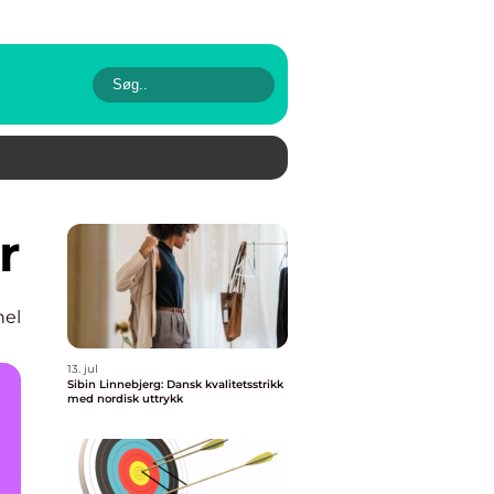
r
nel
13. jul
Sibin Linnebjerg: Dansk kvalitetsstrikk
med nordisk uttrykk