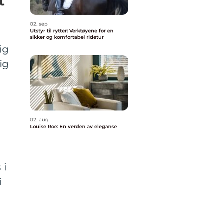
t
02. sep
Utstyr til rytter: Verktøyene for en
sikker og komfortabel ridetur
ig
ig
02. aug
Louise Roe: En verden av eleganse
 i
i