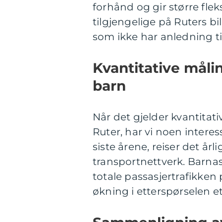
forhånd og gir større fleksi
tilgjengelige på Ruters bi
som ikke har anledning til
Kvantitative målin
barn
Når det gjelder kvantitati
Ruter, har vi noen interess
siste årene, reiser det år
transportnettverk. Barnas
totale passasjertrafikken 
økning i etterspørselen ette