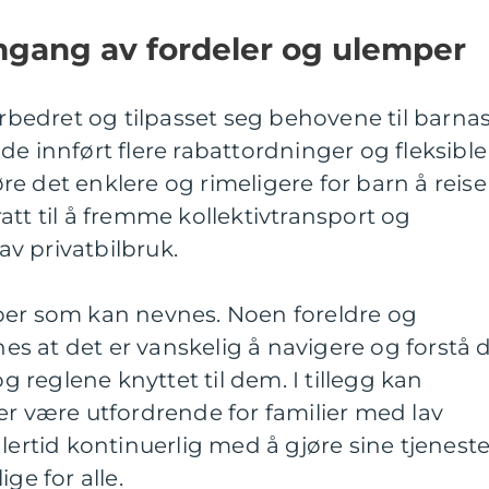
mgang av fordeler og ulemper
orbedret og tilpasset seg behovene til barna
de innført flere rabattordninger og fleksible
jøre det enklere og rimeligere for barn å reise
att til å fremme kollektivtransport og
v privatbilbruk.
per som kan nevnes. Noen foreldre og
s at det er vanskelig å navigere og forstå 
og reglene knyttet til dem. I tillegg kan
er være utfordrende for familier med lav
lertid kontinuerlig med å gjøre sine tjeneste
ge for alle.