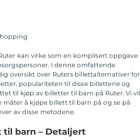
på Ruter kan virke som en komplisert oppgave
msorgspersoner. I denne omfattende
ig oversikt over Ruters billettalternativer fo
letter, populariteten til disse billettene og
t til kjøp av billetter til barn på Ruter. Vi vi
e måter å kjøpe billett til barn på og se på
hver av disse metodene.
 til barn – Detaljert