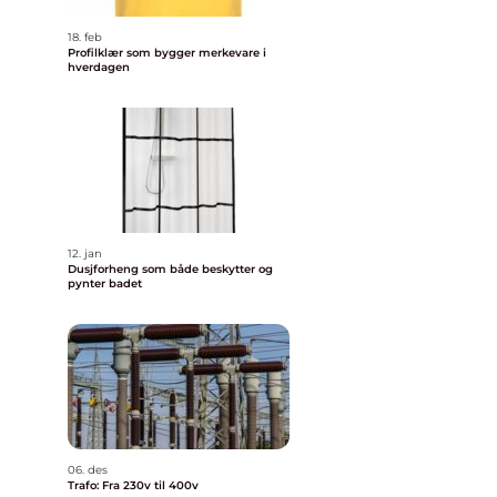
18. feb
Profilklær som bygger merkevare i
hverdagen
12. jan
r
Dusjforheng som både beskytter og
pynter badet
l
06. des
Trafo: Fra 230v til 400v