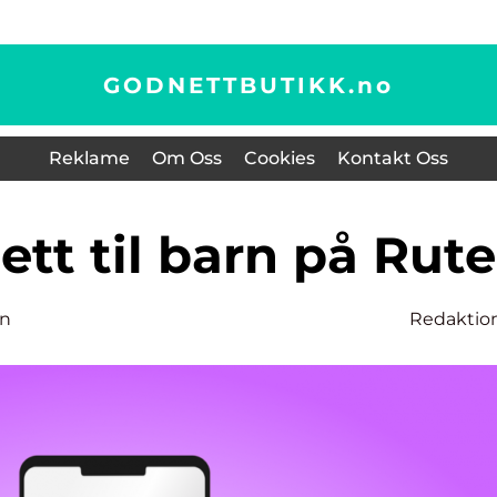
GODNETTBUTIKK.
no
Reklame
Om Oss
Cookies
Kontakt Oss
llett til barn på Rute
en
Redaktio