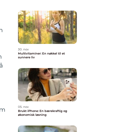
en
30. nov
Multivitaminer: En nøkkel til et
m
sunnere liv
på
.
05. nov
om
Brukt iPhone: En bærekraftig og
økonomisk løsning