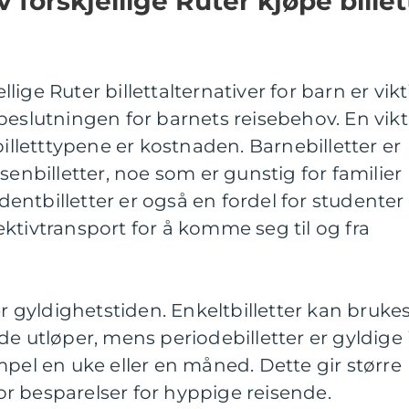
forskjellige Ruter kjøpe billet
ige Ruter billettalternativer for barn er vikt
beslutningen for barnets reisebehov. En vikt
billetttypene er kostnaden. Barnebilletter er
senbilletter, noe som er gunstig for familier
ntbilletter er også en fordel for studenter
ktivtransport for å komme seg til og fra
er gyldighetstiden. Enkeltbilletter kan brukes
e utløper, mens periodebilletter er gyldige 
mpel en uke eller en måned. Dette gir større
 for besparelser for hyppige reisende.