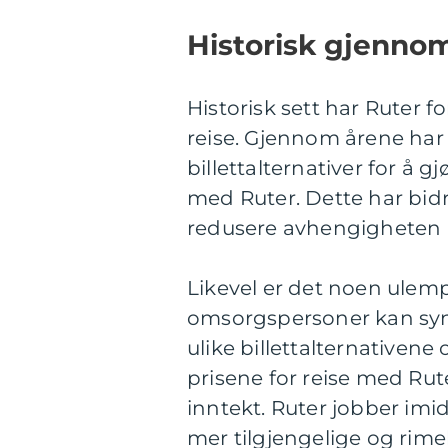
Historisk gjenno
Historisk sett har Ruter f
reise. Gjennom årene har 
billettalternativer for å g
med Ruter. Dette har bidr
redusere avhengigheten a
Likevel er det noen ulem
omsorgspersoner kan syne
ulike billettalternativene 
prisene for reise med Rut
inntekt. Ruter jobber imid
mer tilgjengelige og rimeli